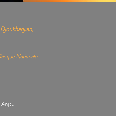
 Djoukhadjian,
 Banque Nationale,
e Anjou