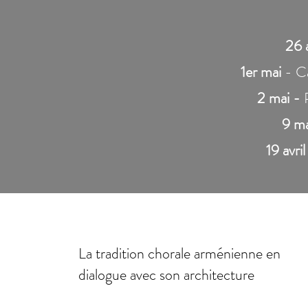
26 
1er mai
- Ca
2 mai -
9 ma
19 avril
La tradition chorale arménienne en
dialogue avec son architecture